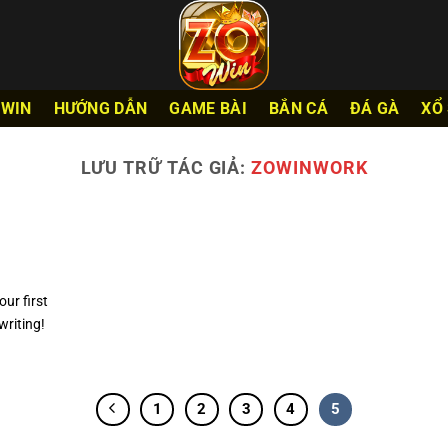
WIN
HƯỚNG DẪN
GAME BÀI
BẮN CÁ
ĐÁ GÀ
XỔ
LƯU TRỮ TÁC GIẢ:
ZOWINWORK
ur first
 writing!
1
2
3
4
5