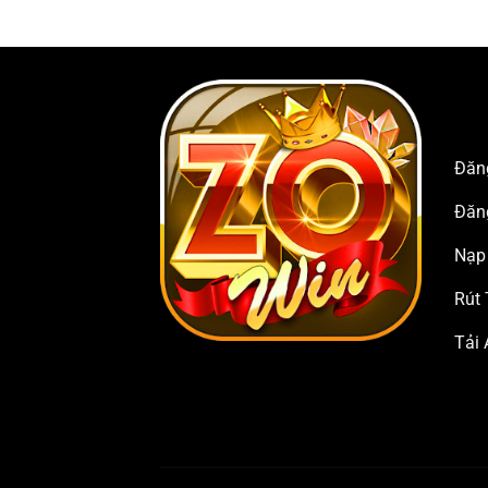
Đăn
Đăn
Nạp
Rút 
Tải