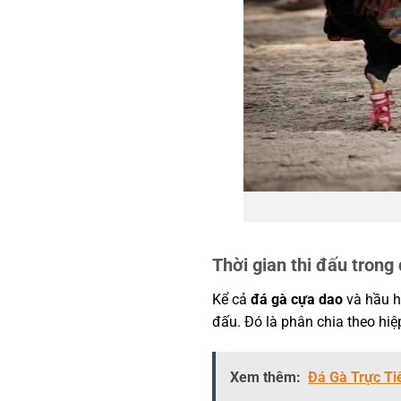
Thời gian thi đấu trong
Kể cả
đá gà cựa dao
và hầu h
đấu. Đó là phân chia theo hiệ
Xem thêm:
Đá Gà Trực Ti