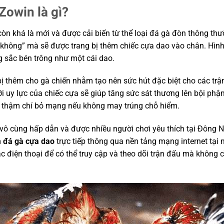
Zowin là gì?
còn khá là mới và được cải biến từ thể loại đá gà đòn thông th
 không” mà sẽ được trang bị thêm chiếc cựa dao vào chân. Hìn
ng sắc bén trông như một cái dao.
 bị thêm cho gà chiến nhằm tạo nên sức hút đặc biệt cho các tr
ới uy lực của chiếc cựa sẽ giúp tăng sức sát thương lên bội phận
ng thậm chí bỏ mạng nếu không may trúng chỗ hiểm.
vô cùng hấp dẫn và được nhiều người chơi yêu thích tại Đông Na
m
đá gà cựa dao
trực tiếp thông qua nền tảng mạng internet tại 
c điện thoại để có thể truy cập và theo dõi trận đấu mà không 