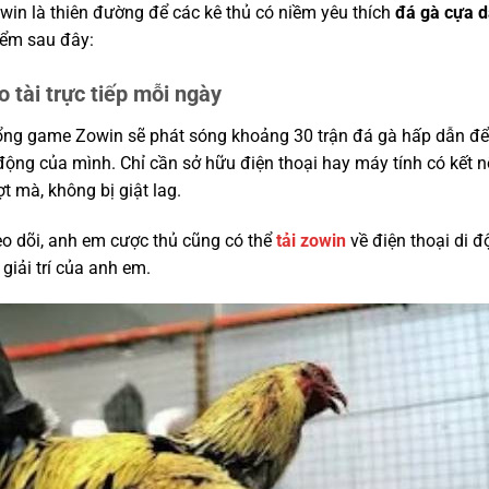
win là thiên đường để các kê thủ có niềm yêu thích
đá gà cựa 
iểm sau đây:
 tài trực tiếp mỗi ngày
ổng game Zowin sẽ phát sóng khoảng 30 trận đá gà hấp dẫn để
 động của mình. Chỉ cần sở hữu điện thoại hay máy tính có kết nối
 mà, không bị giật lag.
eo dõi, anh em cược thủ cũng có thể
tải zowin
về điện thoại di đ
iải trí của anh em.