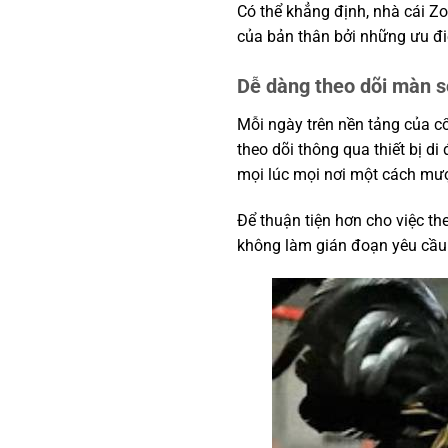
Có thể khẳng định, nhà cái Zo
của bản thân bởi những ưu đ
Dễ dàng theo dõi màn so
Mỗi ngày trên nền tảng của c
theo dõi thông qua thiết bị di
mọi lúc mọi nơi một cách mượt
Để thuận tiện hơn cho việc th
không làm gián đoạn yêu cầu g