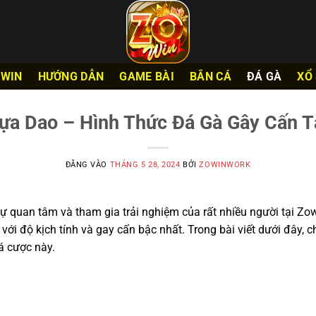
WIN
HƯỚNG DẪN
GAME BÀI
BẮN CÁ
ĐÁ GÀ
XỔ
ựa Dao – Hình Thức Đá Gà Gây Cấn T
ĐĂNG VÀO
THÁNG 5 28, 2024
BỞI
ZOWINWORK
ự quan tâm và tham gia trải nghiệm của rất nhiều người tại Z
với độ kịch tính và gay cấn bậc nhất. Trong bài viết dưới đây, 
cá cược này.