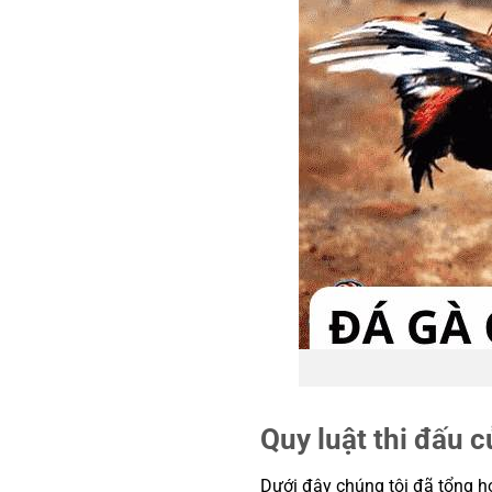
Quy luật thi đấu 
Dưới đây chúng tôi đã tổng h