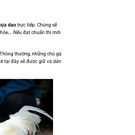
cựa dao
trực tiếp. Chúng sẽ
khỏe,… Nếu đạt chuẩn thì mới
. Thông thường, những chú gà
ê tại đây sẽ được giữ và dán