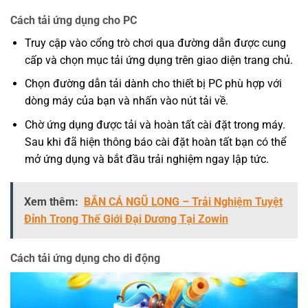
Cách tải ứng dụng cho PC
Truy cập vào cổng trò chơi qua đường dẫn được cung
cấp và chọn mục tải ứng dụng trên giao diện trang chủ.
Chọn đường dẫn tải dành cho thiết bị PC phù hợp với
dòng máy của bạn và nhấn vào nút tải về.
Chờ ứng dụng được tải và hoàn tất cài đặt trong máy.
Sau khi đã hiện thông báo cài đặt hoàn tất bạn có thể
mở ứng dụng và bắt đầu trải nghiệm ngay lập tức.
Xem thêm:
BẮN CÁ NGŨ LONG – Trải Nghiệm Tuyệt
Đỉnh Trong Thế Giới Đại Dương Tại Zowin
Cách tải ứng dụng cho di động