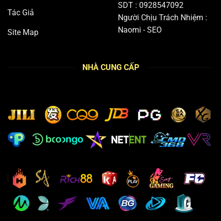
SDT : 0928547092
Tác Giả
Người Chịu Trách Nhiệm :
Naomi - SEO
Site Map
NHÀ CUNG CẤP