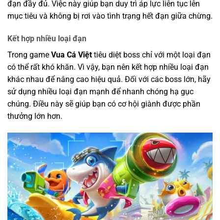
đạn đầy đủ. Việc này giúp bạn duy trì áp lực liên tục lên
mục tiêu và không bị rơi vào tình trạng hết đạn giữa chừng.
Kết hợp nhiều loại đạn
Trong game
Vua Cá Việt
tiêu diệt boss chỉ với một loại đạn
có thể rất khó khăn. Vì vậy, bạn nên kết hợp nhiều loại đạn
khác nhau để nâng cao hiệu quả. Đối với các boss lớn, hãy
sử dụng nhiều loại đạn mạnh để nhanh chóng hạ gục
chúng. Điều này sẽ giúp bạn có cơ hội giành được phần
thưởng lớn hơn.