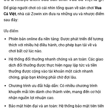
Để giúp người chơi có cái nhìn tổng quan về sân chơi
Vua
Cá Việt
, nhà cái Zowin xin đưa ra những ưu và nhược điểm
sau đây:
Ưu điểm
Phiên bản online đa nền tảng: Được phát triển để tương
thích với nhiều hệ điều hành, cho phép bạn tải về và
chơi bất cứ lúc nào.
Hệ thống đổi thưởng nhanh chóng và an toàn: Các giao
dịch đổi thưởng được thực hiện ngay lập tức và tiền
thưởng được cộng vào tài khoản một cách nhanh
chóng, giúp bạn không phải chờ đợi lâu.
Chương trình ưu đãi hấp dẫn: Có nhiều chương trình
khuyến mãi lớn dành cho thành viên, mang đến cơ hội
nhận nguồn lợi nhuận cao.
Bảo mật hiện đại và an toàn: Hệ thống bảo mật tiên tiến