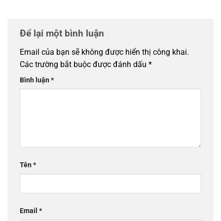
Để lại một bình luận
Email của bạn sẽ không được hiển thị công khai.
Các trường bắt buộc được đánh dấu
*
Bình luận
*
Tên
*
Email
*