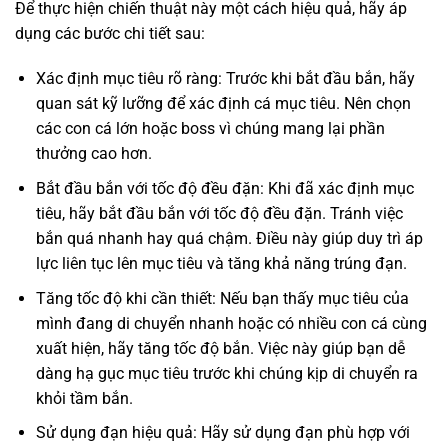
Để thực hiện chiến thuật này một cách hiệu quả, hãy áp
dụng các bước chi tiết sau:
Xác định mục tiêu rõ ràng: Trước khi bắt đầu bắn, hãy
quan sát kỹ lưỡng để xác định cá mục tiêu. Nên chọn
các con cá lớn hoặc boss vì chúng mang lại phần
thưởng cao hơn.
Bắt đầu bắn với tốc độ đều đặn: Khi đã xác định mục
tiêu, hãy bắt đầu bắn với tốc độ đều đặn. Tránh việc
bắn quá nhanh hay quá chậm. Điều này giúp duy trì áp
lực liên tục lên mục tiêu và tăng khả năng trúng đạn.
Tăng tốc độ khi cần thiết: Nếu bạn thấy mục tiêu của
mình đang di chuyển nhanh hoặc có nhiều con cá cùng
xuất hiện, hãy tăng tốc độ bắn. Việc này giúp bạn dễ
dàng hạ gục mục tiêu trước khi chúng kịp di chuyển ra
khỏi tầm bắn.
Sử dụng đạn hiệu quả: Hãy sử dụng đạn phù hợp với