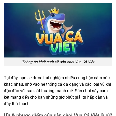
Thông tin khái quát về sân chơi Vua Cá Việt
Tại đây, bạn sẽ được trải nghiệm nhiều cung bậc cảm xúc
khác nhau, nhờ vào hệ thống cá đa dạng và các loại vũ khí
độc đáo với sức sát thương mạnh mẽ. Sân chơi này cam
kết mang đến cho bạn những giờ phút giải trí hấp dẫn và
đầy thử thách.
Ưu & nhược điểm của sân chơi Vua Cá Việt là gì?