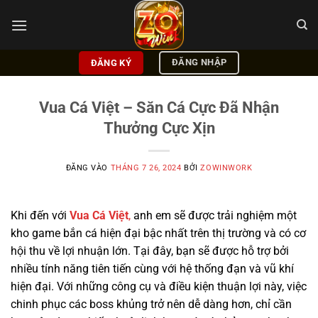
Bỏ
qua
nội
dung
ĐĂNG NHẬP
ĐĂNG KÝ
Vua Cá Việt – Săn Cá Cực Đã Nhận
Thưởng Cực Xịn
ĐĂNG VÀO
THÁNG 7 26, 2024
BỞI
ZOWINWORK
Khi đến với
Vua Cá Việt
,
anh em sẽ được trải nghiệm một
kho game bắn cá hiện đại bậc nhất trên thị trường và có cơ
hội thu về lợi nhuận lớn. Tại đây, bạn sẽ được hỗ trợ bởi
nhiều tính năng tiên tiến cùng với hệ thống đạn và vũ khí
hiện đại. Với những công cụ và điều kiện thuận lợi này, việc
chinh phục các boss khủng trở nên dễ dàng hơn, chỉ cần