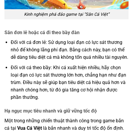
Kinh nghiệm phá đảo game tại “Săn Cá Việt”
Săn đơn lẻ hoặc cá đi theo bầy đàn
Đối với cá đơn lẻ: Sử dụng loại đạn có lực sát thương
nhỏ để không lãng phí đạn. Bằng cách này, bạn có thể
dễ dàng tiêu diệt cá mà không tốn quá nhiều tài nguyên.
Đối với cá theo bầy: Khi cá xuất hiện nhiều, hãy chọn
loại đạn có lực sát thương lớn hơn, chẳng hạn như đạn
trùm. Điều này sẽ giúp bạn tiêu diệt cá hiệu quả hơn và
nhanh chóng hơn, từ đó gia tăng cơ hội nhận được
phần thưởng.
Hạ ngục mục tiêu nhanh và giữ vững tốc độ
Một trong những chiến thuật thành công trong game bắn
cá tại
Vua Cá Việt
là bắn nhanh và duy trì tốc độ ổn định.